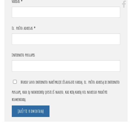
Vardas
*
El. pašto adresas
*
Interneto puslapis
Noriu savo interneto naršyklėje išsaugoti vardą, el. pašto adresą ir interneto
puslapį, kad jų nebereiktų įvesti iš naujo, kai kitą kartą vėl norėsiu parašyti
komentarą.