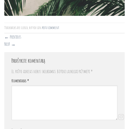
Trackbacks are closed, but you can
post a comment
.
←
Previous
Next
→
Parašykite komentarą
El. pašto adresas nebus skelbiamas.
Būtini laukeliai pažymėti
*
Komentaras
*