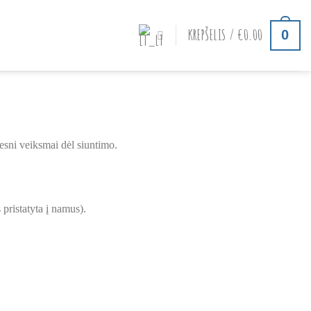
KREPŠELIS /
€
0.00
0
esni veiksmai dėl siuntimo.
 pristatyta į namus).