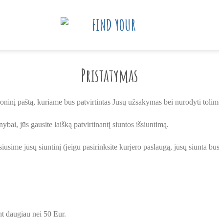
Pristatymas
oninį paštą, kuriame bus patvirtintas Jūsų užsakymas bei nurodyti tolim
ybai, jūs gausite laišką patvirtinantį siuntos išsiuntimą.
usime jūsų siuntinį (jeigu pasirinksite kurjero paslaugą, jūsų siunta bus
daugiau nei 50 Eur.