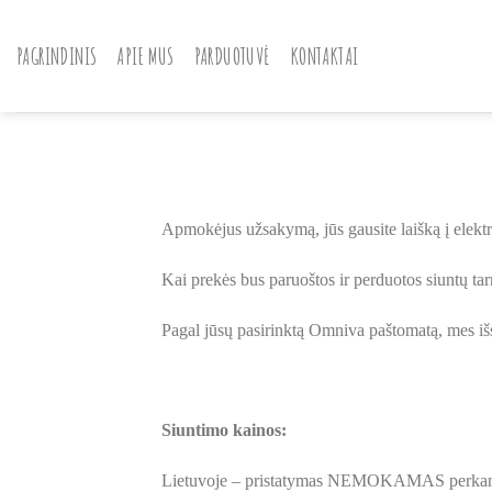
Skip
to
PAGRINDINIS
APIE MUS
PARDUOTUVĖ
KONTAKTAI
content
Apmokėjus užsakymą, jūs gausite laišką į elektr
Kai prekės bus paruoštos ir perduotos siuntų tarn
Pagal jūsų pasirinktą Omniva paštomatą, mes išsi
Siuntimo kainos:
Lietuvoje – pristatymas NEMOKAMAS perkant 