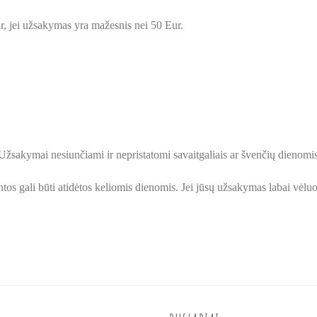
r, jei užsakymas yra mažesnis nei 50 Eur.
Užsakymai nesiunčiami ir nepristatomi savaitgaliais ar švenčių dienomis
tos gali būti atidėtos keliomis dienomis. Jei jūsų užsakymas labai vėluot