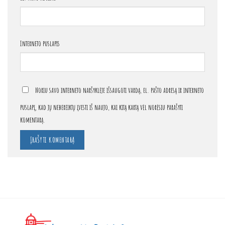
Interneto puslapis
Noriu savo interneto naršyklėje išsaugoti vardą, el. pašto adresą ir interneto
puslapį, kad jų nebereiktų įvesti iš naujo, kai kitą kartą vėl norėsiu parašyti
komentarą.