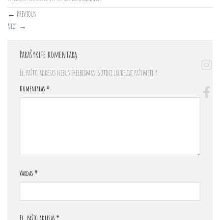
←
Previous
Next
→
Parašykite komentarą
El. pašto adresas nebus skelbiamas.
Būtini laukeliai pažymėti
*
Komentaras
*
Vardas
*
El. pašto adresas
*