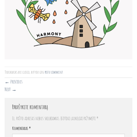
Trackbacks are closed, but you can
post a comment
.
←
Previous
Next
→
Parašykite komentarą
El. pašto adresas nebus skelbiamas.
Būtini laukeliai pažymėti
*
Komentaras
*