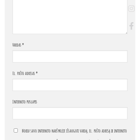
Vardas
*
El. pašto adresas
*
Interneto puslapis
Noriu savo interneto naršyklėje išsaugoti vardą, el. pašto adresą ir interneto