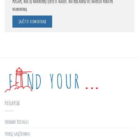
puslapį, kad jų nebereiktų įvesti iš naujo, kai kitą kartą vėl norėsiu parašyti
komentarą.
PUSLAPIAI
Pirkimo Taisyklės
Prekių grąžinimas