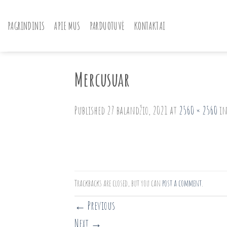
Skip
to
PAGRINDINIS
APIE MUS
PARDUOTUVĖ
KONTAKTAI
content
Mercusuar
Published
27 balandžio, 2021
at
2560 × 2560
i
Trackbacks are closed, but you can
post a comment
.
←
Previous
Next
→