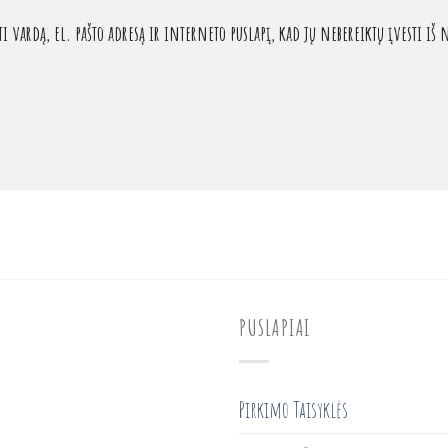
 vardą, el. pašto adresą ir interneto puslapį, kad jų nebereiktų įvesti iš n
PUSLAPIAI
Pirkimo Taisyklės