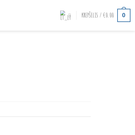
KREPŠELIS /
€
0.00
0