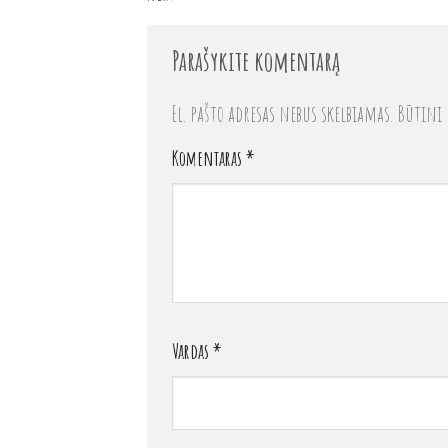
Parašykite komentarą
El. pašto adresas nebus skelbiamas.
Būtini 
Komentaras
*
Vardas
*