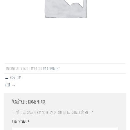
Trackbacks are closed, but you can
post a comment
.
←
Previous
Next
→
Parašykite komentarą
El. pašto adresas nebus skelbiamas.
Būtini laukeliai pažymėti
*
Komentaras
*