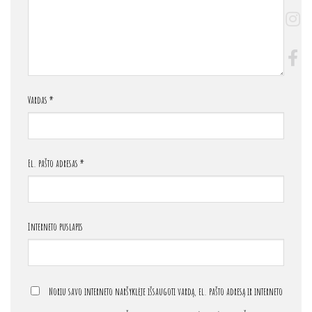
Vardas
*
El. pašto adresas
*
Interneto puslapis
Noriu savo interneto naršyklėje išsaugoti vardą, el. pašto adresą ir interneto