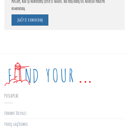
puslapį, kad jų nebereiktų įvesti iš naujo, kai kitą kartą vėl norėsiu parašyti
komentarą.
PUSLAPIAI
Pirkimo Taisyklės
Prekių grąžinimas