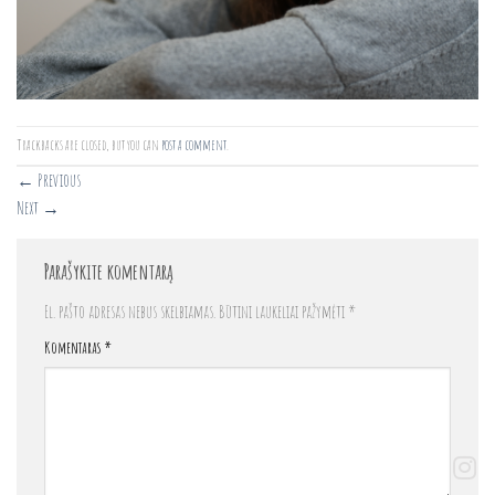
Trackbacks are closed, but you can
post a comment
.
←
Previous
Next
→
Parašykite komentarą
El. pašto adresas nebus skelbiamas.
Būtini laukeliai pažymėti
*
Komentaras
*