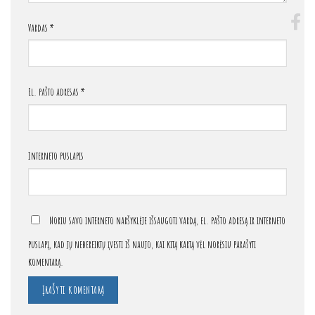
Vardas
*
El. pašto adresas
*
Interneto puslapis
Noriu savo interneto naršyklėje išsaugoti vardą, el. pašto adresą ir interneto
puslapį, kad jų nebereiktų įvesti iš naujo, kai kitą kartą vėl norėsiu parašyti
komentarą.