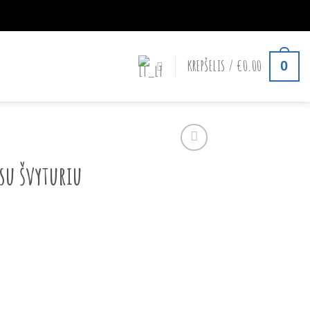
KREPŠELIS /
€
0.00
0
su švyturiu