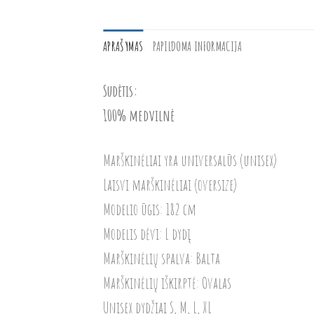
APRAŠYMAS
PAPILDOMA INFORMACIJA
Sudėtis:
100% medvilnė
Marškinėliai yra universalūs (unisex)
Laisvi marškinėliai (oversize)
Modelio ūgis: 182 cm
Modelis dėvi: L dydį
Marškinėlių spalva: Balta
Marškinėlių iškirptė: Ovalas
Unisex dydžiai S, M, L, XL