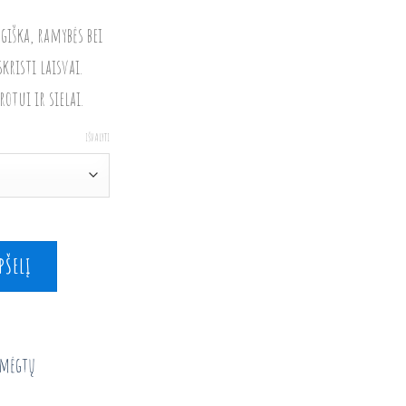
giška, ramybės bei
kristi laisvai.
otui ir sielai.
IŠVALYTI
 su švyturiu
PŠELĮ
amėgtų