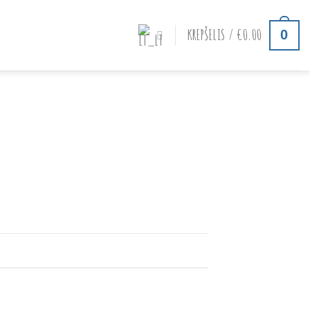
KREPŠELIS /
€
0.00
0