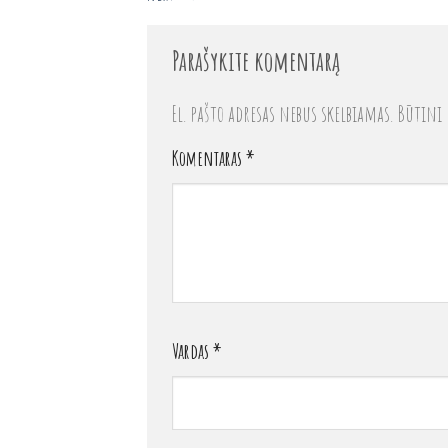
Parašykite komentarą
El. pašto adresas nebus skelbiamas.
Būtini 
Komentaras
*
Vardas
*