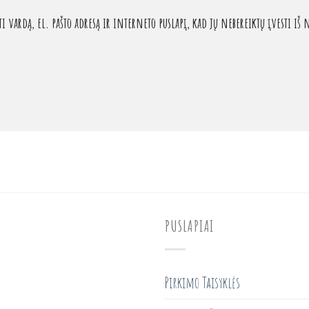
 vardą, el. pašto adresą ir interneto puslapį, kad jų nebereiktų įvesti iš n
PUSLAPIAI
Pirkimo Taisyklės