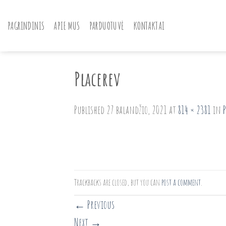
Skip
to
PAGRINDINIS
APIE MUS
PARDUOTUVĖ
KONTAKTAI
content
Placerev
Published
27 balandžio, 2021
at
814 × 2381
in
Trackbacks are closed, but you can
post a comment
.
←
Previous
Next
→