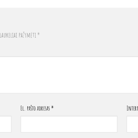
laukeliai pažymėti
*
El. pašto adresas
*
Intern