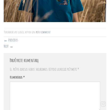
Trackbacks are closed, but you can
post a comment
.
←
Previous
Next
→
Parašykite komentarą
El. pašto adresas nebus skelbiamas.
Būtini laukeliai pažymėti
*
Komentaras
*