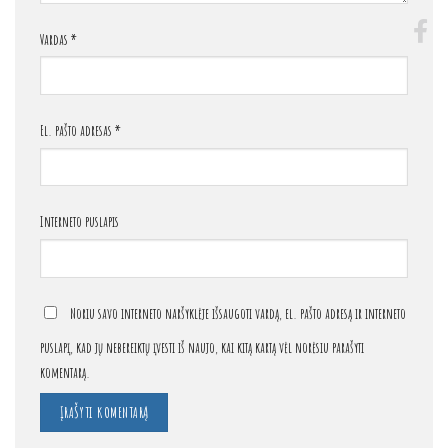
Vardas
*
El. pašto adresas
*
Interneto puslapis
Noriu savo interneto naršyklėje išsaugoti vardą, el. pašto adresą ir interneto
puslapį, kad jų nebereiktų įvesti iš naujo, kai kitą kartą vėl norėsiu parašyti
komentarą.