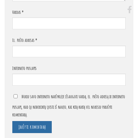
Vardas
*
El. pašto adresas
*
Interneto puslapis
Noriu savo interneto naršyklėje išsaugoti vardą, el. pašto adresą ir interneto
puslapį, kad jų nebereiktų įvesti iš naujo, kai kitą kartą vėl norėsiu parašyti
komentarą.