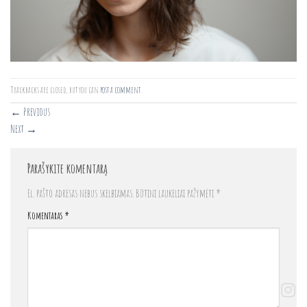
Trackbacks are closed, but you can
post a comment
.
←
Previous
Next
→
Parašykite komentarą
El. pašto adresas nebus skelbiamas.
Būtini laukeliai pažymėti
*
Komentaras
*