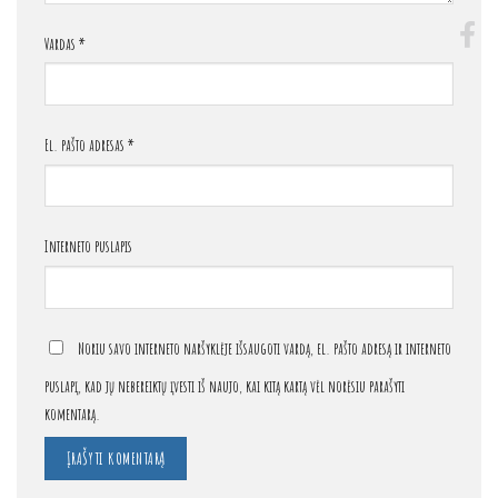
Vardas
*
El. pašto adresas
*
Interneto puslapis
Noriu savo interneto naršyklėje išsaugoti vardą, el. pašto adresą ir interneto
puslapį, kad jų nebereiktų įvesti iš naujo, kai kitą kartą vėl norėsiu parašyti
komentarą.