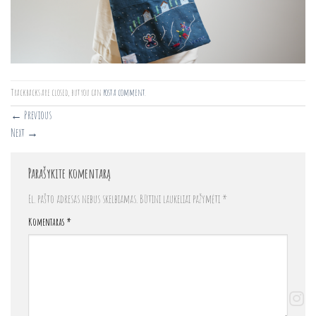
Trackbacks are closed, but you can
post a comment
.
←
Previous
Next
→
Parašykite komentarą
El. pašto adresas nebus skelbiamas.
Būtini laukeliai pažymėti
*
Komentaras
*