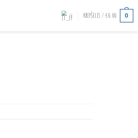
KREPŠELIS /
€
0.00
0