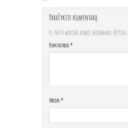
Parašykite komentarą
El. pašto adresas nebus skelbiamas.
Būtini 
Komentaras
*
Vardas
*