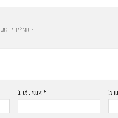
laukeliai pažymėti
*
El. pašto adresas
*
Intern