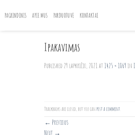
Skip
to
PAGRINDINIS
APIE MUS
PARDUOTUVĖ
KONTAKTAI
content
Ipakavimas
Published
29 lapkričio, 2021
at
1425 × 1069
in
Trackbacks are closed, but you can
post a comment
.
←
Previous
Next
→