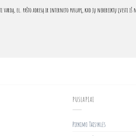
 vardą, el. pašto adresą ir interneto puslapį, kad jų nebereiktų įvesti iš n
PUSLAPIAI
Pirkimo Taisyklės